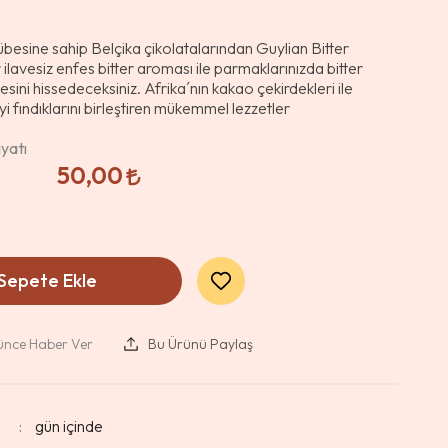
rübesine sahip Belçika çikolatalarından Guylian Bitter
 ilavesiz enfes bitter aroması ile parmaklarınızda bitter
esini hissedeceksiniz. Afrika´nın kakao çekirdekleri ile
yi fındıklarını birleştiren mükemmel lezzetler
yatı
50,00
Sepete Ekle
şünce Haber Ver
Bu Ürünü Paylaş