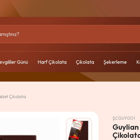
evgililer Günü
Harf Çikolata
Çikolata
Şekerleme
K
blet Çikolata
ŞCGUY001
Guylian 
Çikolat