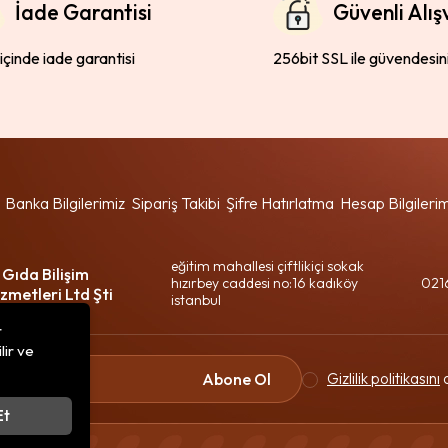
İade Garantisi
Güvenli Alış
 içinde iade garantisi
256bit SSL ile güvendesin
Banka Bilgilerimiz
Sipariş Takibi
Şifre Hatırlatma
Hesap Bilgileri
eğitim mahallesi çiftlikiçi sokak
 Gıda Bilişim
hızırbey caddesi no:16 kadıköy
021
zmetleri Ltd Şti
istanbul
r
lir ve
Gizlilik politikasını
o
Abone Ol
Et