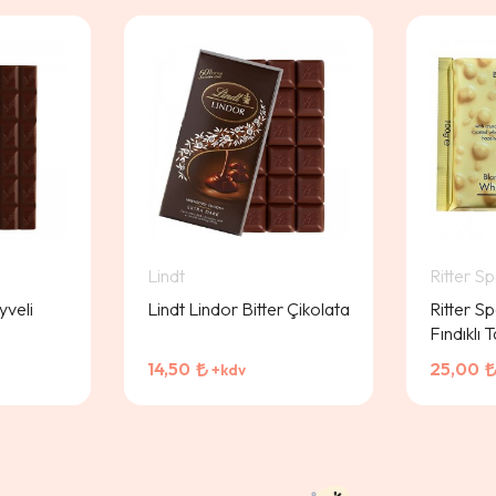
Lindt
Ritter Sp
yveli
Lindt Lindor Bitter Çikolata
Ritter S
Fındıklı 
14,50
25,00
+kdv