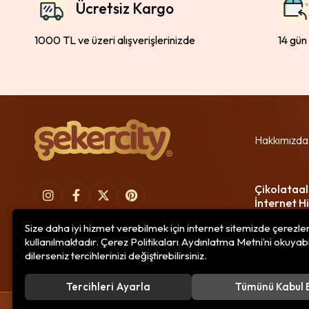
Ücretsiz Kargo
1000 TL ve üzeri alışverişlerinizde
14 gün
Hakkımızda
Çikolataal
İnternet Hi
Size daha iyi hizmet verebilmek için internet sitemizde çerezle
kullanılmaktadır. Çerez Politikaları Aydınlatma Metni’ni okuyabi
dilerseniz tercihlerinizi değiştirebilirsiniz.
Tercihleri Ayarla
Tümünü Kabul 