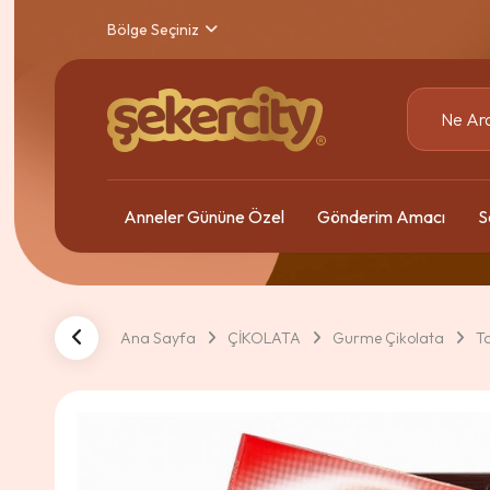
Bölge Seçiniz
Anneler Gününe Özel
Gönderim Amacı
S
Ana Sayfa
ÇİKOLATA
Gurme Çikolata
Ta