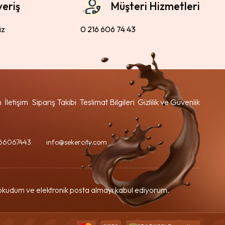
veriş
Müşteri Hizmetleri
iz
0 216 606 74 43
m
İletişim
Sipariş Takibi
Teslimat Bilgileri
Gizlilik ve Güvenlik
66067443
info@sekercity.com
kudum ve elektronik posta almayı kabul ediyorum.