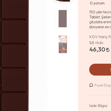
0
yorum
150 yılın tec
Tablet. Şeker
çikolata erim
dünyanın en i
KDV Hariç Fi
%8
+kdv
46,30
Fiyatı Dü
İade Bilgisi: