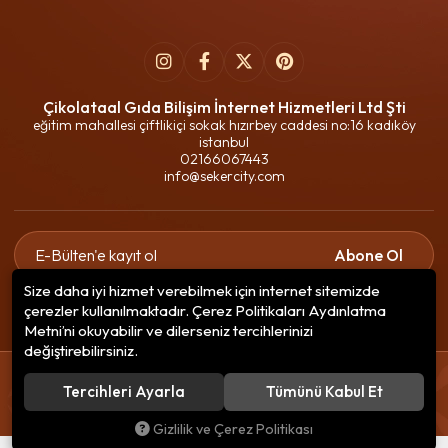
Çikolataal Gıda Bilişim İnternet Hizmetleri Ltd Şti
eğitim mahallesi çiftlikiçi sokak hızırbey caddesi no:16 kadıköy
istanbul
02166067443
info@sekercity.com
Abone Ol
Size daha iyi hizmet verebilmek için internet sitemizde
Gizlilik politikasını
okudum ve elektronik posta almayı kabul
çerezler kullanılmaktadır. Çerez Politikaları Aydınlatma
ediyorum.
Metni’ni okuyabilir ve dilerseniz tercihlerinizi
değiştirebilirsiniz.
© 2020
Çikolataal Gıda Bilişim
. Tüm hakları saklıdır.
Tercihleri Ayarla
Tümünü Kabul Et
256 BitSSL
Encryption
Gizlilik ve Çerez Politikası
®