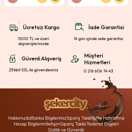
Ücretsiz Kargo
İade Garantisi
1000 TL ve üzeri
14 gün içinde iade garantisi
alışverişlerinizde
Müşteri
Güvenli Alışveriş
Hizmetleri
256bit SSL ile güvendesiniz
0 216 606 74 43
Hakkımızda
Banka Bilgilerimiz
Sipariş Takibi
Şifre Hatırlatma
Hesap Bilgilerim
İletişim
Sipariş Takibi
Teslimat Bilgileri
Gizlilik ve Güvenlik