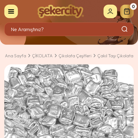
0
Ana Sayfa
ÇİKOLATA
Çikolata Çeşitleri
Çakıl Taşı Çikolata