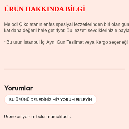
ÜRÜN HAKKINDA BİLGİ
Melodi Çikolatanın enfes spesiyal lezzetlerinden biri olan güm
kat daha değerli hale getiriyor. Bu lezzeti sevdiklerinizle pa
Bu ürün
İstanbul İçi Aynı Gün Teslimat
veya
Kargo
seçeneği il
*
Yorumlar
BU ÜRÜNÜ DENEDINIZ MI? YORUM EKLEYIN
Ürüne ait yorum bulunmamaktadır.