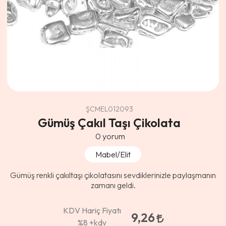
ŞCMEL012093
Gümüş Çakıl Taşı Çikolata
0
yorum
Mabel/Elit
Gümüş renkli çakıltaşı çikolatasını sevdiklerinizle paylaşmanın
zamanı geldi.
KDV Hariç Fiyatı
9,26
%8
+kdv