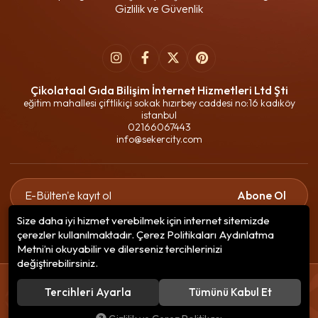
Gizlilik ve Güvenlik
Çikolataal Gıda Bilişim İnternet Hizmetleri Ltd Şti
eğitim mahallesi çiftlikiçi sokak hızırbey caddesi no:16 kadıköy
istanbul
02166067443
info@sekercity.com
Abone Ol
Size daha iyi hizmet verebilmek için internet sitemizde
Gizlilik politikasını
okudum ve elektronik posta almayı kabul
çerezler kullanılmaktadır. Çerez Politikaları Aydınlatma
ediyorum.
Metni’ni okuyabilir ve dilerseniz tercihlerinizi
değiştirebilirsiniz.
© 2020
Çikolataal Gıda Bilişim
. Tüm hakları saklıdır.
Tercihleri Ayarla
Tümünü Kabul Et
256 BitSSL
Encryption