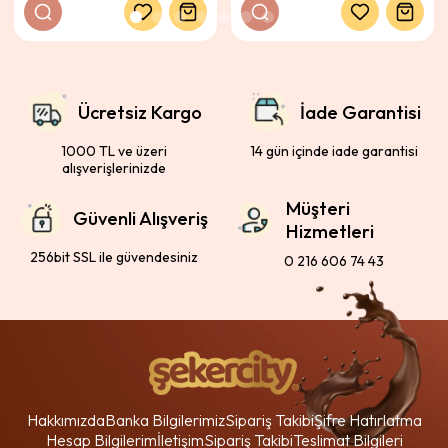
Ücretsiz Kargo
İade Garantisi
1000 TL ve üzeri
14 gün içinde iade garantisi
alışverişlerinizde
Müşteri
Güvenli Alışveriş
Hizmetleri
256bit SSL ile güvendesiniz
0 216 606 74 43
Hakkımızda
Banka Bilgilerimiz
Sipariş Takibi
Şifre Hatırlatma
Hesap Bilgilerim
İletişim
Sipariş Takibi
Teslimat Bilgileri