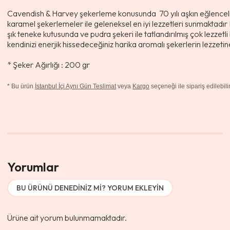
Cavendish & Harvey şekerleme konusunda 70 yılı aşkın eğlenceli 
karamel şekerlemeler ile geleneksel en iyi lezzetleri sunmaktadı
şık teneke kutusunda ve pudra şekeri ile tatlandırılmış çok lezzetli
kendinizi enerjik hissedeceğiniz harika aromalı şekerlerin lezze
* Şeker Ağırlığı : 200 gr
*
Bu ürün
İstanbul İçi Aynı Gün Teslimat
veya
Kargo
seçeneği ile sipariş edilebilir
Yorumlar
BU ÜRÜNÜ DENEDINIZ MI? YORUM EKLEYIN
Ürüne ait yorum bulunmamaktadır.