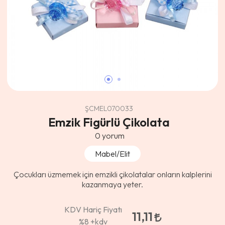
ŞCMEL070033
Emzik Figürlü Çikolata
0
yorum
Mabel/Elit
Çocukları üzmemek için emzikli çikolatalar onların kalplerini
kazanmaya yeter.
KDV Hariç Fiyatı
11,11
%8
+kdv