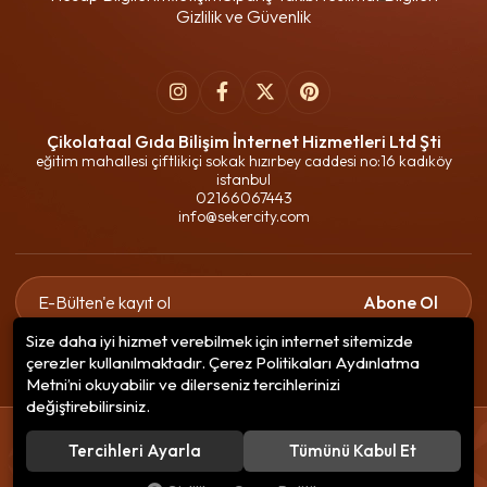
Gizlilik ve Güvenlik
Çikolataal Gıda Bilişim İnternet Hizmetleri Ltd Şti
eğitim mahallesi çiftlikiçi sokak hızırbey caddesi no:16 kadıköy
istanbul
02166067443
info@sekercity.com
Abone Ol
Size daha iyi hizmet verebilmek için internet sitemizde
Gizlilik politikasını
okudum ve elektronik posta almayı kabul
çerezler kullanılmaktadır. Çerez Politikaları Aydınlatma
ediyorum.
Metni’ni okuyabilir ve dilerseniz tercihlerinizi
değiştirebilirsiniz.
© 2020
Çikolataal Gıda Bilişim
. Tüm hakları saklıdır.
Tercihleri Ayarla
Tümünü Kabul Et
256 BitSSL
Encryption