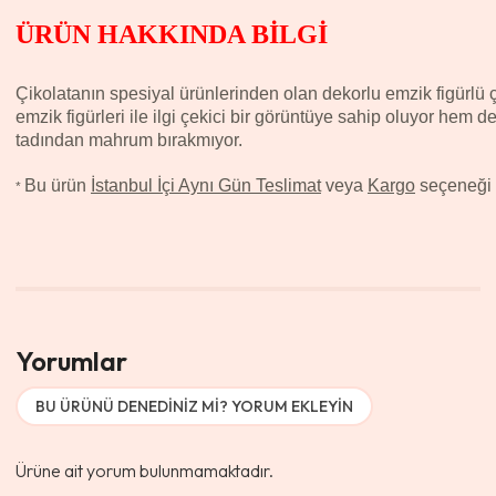
ÜRÜN HAKKINDA BİLGİ
Çikolatanın spesiyal ürünlerinden olan dekorlu emzik figürlü 
emzik figürleri ile ilgi çekici bir görüntüye sahip oluyor hem de 
tadından mahrum bırakmıyor.
Bu ürün
İstanbul İçi Aynı Gün Teslimat
veya
Kargo
seçeneği il
*
Yorumlar
BU ÜRÜNÜ DENEDINIZ MI? YORUM EKLEYIN
Ürüne ait yorum bulunmamaktadır.