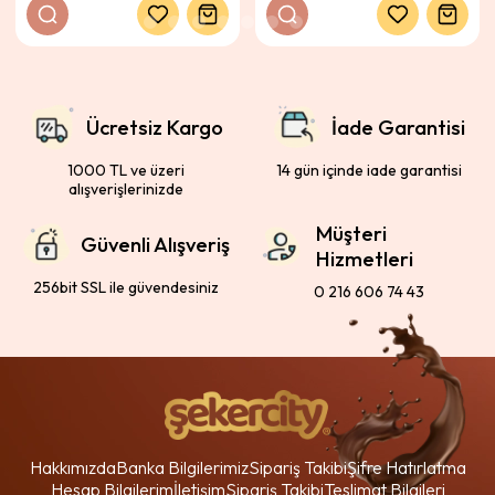
Ücretsiz Kargo
İade Garantisi
1000 TL ve üzeri
14 gün içinde iade garantisi
alışverişlerinizde
Müşteri
Güvenli Alışveriş
Hizmetleri
256bit SSL ile güvendesiniz
0 216 606 74 43
Hakkımızda
Banka Bilgilerimiz
Sipariş Takibi
Şifre Hatırlatma
Hesap Bilgilerim
İletişim
Sipariş Takibi
Teslimat Bilgileri