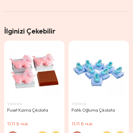
İlginizi Çekebilir
Valonia
Valonia
Puset Kızıma Çikolata
Patik Oğluma Çikolata
11,11
11,11
+kdv
+kdv