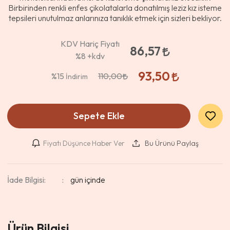
Birbirinden renkli enfes çikolatalarla donatılmış leziz kız isteme
tepsileri unutulmaz anlarınıza tanıklık etmek için sizleri bekliyor.
KDV Hariç Fiyatı
86,57
%8
+kdv
93,50
%15
110,00
İndirim
Sepete Ekle
Fiyatı Düşünce Haber Ver
Bu Ürünü Paylaş
İade Bilgisi:
Ürün Bilgisi