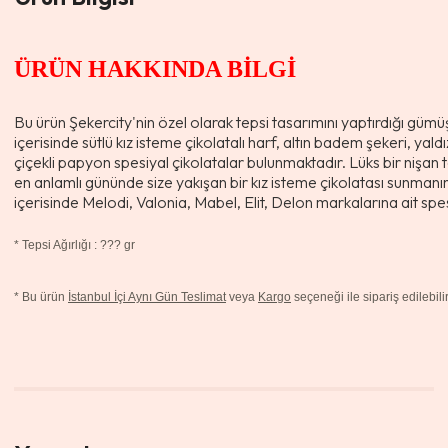
ÜRÜN HAKKINDA BİLGİ
Bu ürün Şekercity'nin özel olarak tepsi tasarımını yaptırdığı gümüş
içerisinde sütlü kız isteme çikolatalı harf, altın badem şekeri, yald
çiçekli papyon spesiyal çikolatalar bulunmaktadır. Lüks bir nişan t
en anlamlı gününde size yakışan bir kız isteme çikolatası sunmanı
içerisinde Melodi, Valonia, Mabel, Elit, Delon markalarına ait spe
*
Tepsi Ağırlığı : ??? gr
* Bu ürün
İstanbul İçi Aynı Gün Teslimat
veya
Kargo
seçeneği ile sipariş edilebilir