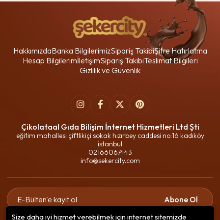
Hakkımızda
Banka Bilgilerimiz
Sipariş Takibi
Şifre Hatırlatma
Hesap Bilgilerim
İletişim
Sipariş Takibi
Teslimat Bilgileri
Gizlilik ve Güvenlik
Çikolataal Gıda Bilişim İnternet Hizmetleri Ltd Şti
eğitim mahallesi çiftlikiçi sokak hızırbey caddesi no:16 kadıköy
istanbul
02166067443
info@sekercity.com
Abone Ol
Size daha iyi hizmet verebilmek için internet sitemizde