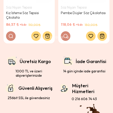
Söz Nişan Tepsisi
Söz Nişan Tepsisi
Kız İsteme Söz Tepsisi
Pembe Düşler Söz Çikolatası
Çikolata
86,57
118,06
+kdv
+kdv
110,00
150,00
Ücretsiz Kargo
İade Garantisi
1000 TL ve üzeri
14 gün içinde iade garantisi
alışverişlerinizde
Müşteri
Güvenli Alışveriş
Hizmetleri
256bit SSL ile güvendesiniz
0 216 606 74 43