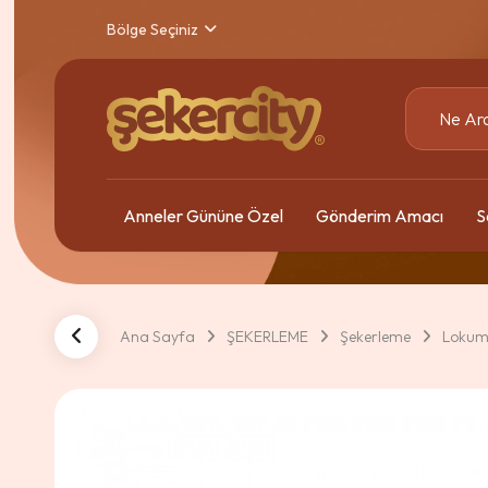
Bölge Seçiniz
Anneler Gününe Özel
Gönderim Amacı
S
Ana Sayfa
ŞEKERLEME
Şekerleme
Loku