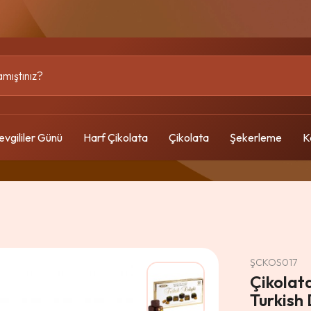
evgililer Günü
Harf Çikolata
Çikolata
Şekerleme
K
m
ŞCKOS017
Çikolata
Turkish 