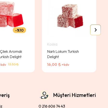
%10
Koska
 Çilek Aromalı
Narlı Lokum Turkish
rkish Delight
Delight
16,00
13,50
+kdv
+kdv
veriş
Müşteri Hizmetleri
iz
0 216 606 74 43