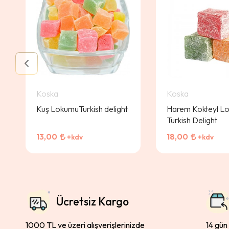
Koska
Koska
Kuş LokumuTurkish delight
Harem Kokteyl L
Turkish Delight
13,00
18,00
+kdv
+kdv
Ücretsiz Kargo
1000 TL ve üzeri alışverişlerinizde
14 gün