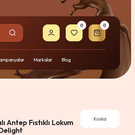
0
0
ampanyalar
Markalar
Blog
Koska
lı Antep Fıstıklı Lokum
Delight