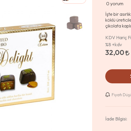
0
yorum
İşte bir asırl
köklü üreticil
çikolata kaplı
KDV Hariç Fi
%8
+kdv
32,00
Fiyatı Dü
İade Bilgisi: