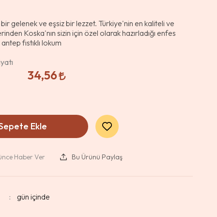
ık bir gelenek ve eşsiz bir lezzet. Türkiye'nin en kaliteli ve
erinden Koska'nın sizin için özel olarak hazırladığı enfes
 antep fıstıklı lokum
yatı
34,56
Sepete Ekle
şünce Haber Ver
Bu Ürünü Paylaş