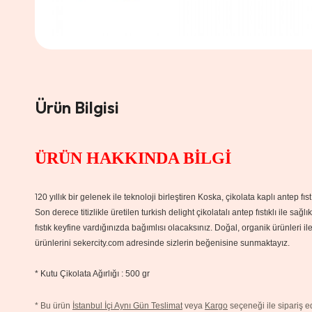
Ürün Bilgisi
ÜRÜN HAKKINDA BİLGİ
1
20 yıllık bir gelenek ile teknoloji birleştiren Koska, çikolata kaplı antep 
Son derece titizlikle üretilen turkish delight çikolatalı antep fıstıklı ile sağ
fıstık keyfine vardığınızda bağımlısı olacaksınız. Doğal, organik ürünleri il
ürünlerini sekercity.com adresinde sizlerin beğenisine sunmaktayız.
* Kutu Çikolata Ağırlığı : 500 gr
*
Bu ürün
İstanbul İçi Aynı Gün Teslimat
veya
Kargo
seçeneği ile sipariş edi