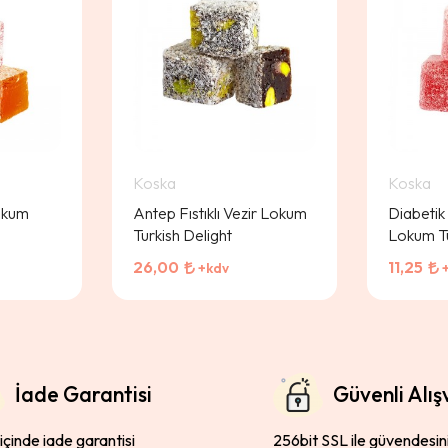
Koska
Koska
okum
Antep Fıstıklı Vezir Lokum
Diabetik
Turkish Delight
Lokum Tu
26,00
11,25
+kdv
İade Garantisi
Güvenli Alış
 içinde iade garantisi
256bit SSL ile güvendesin