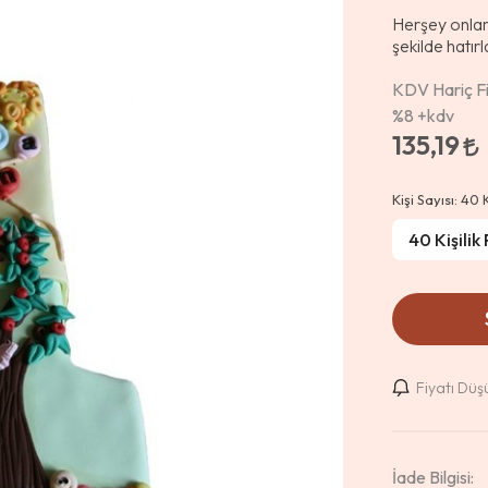
Herşey onlar i
şekilde hatır
KDV Hariç Fi
%8
+kdv
135,19
Kişi Sayısı:
40 K
Fiyatı Dü
İade Bilgisi: