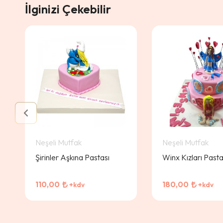
İlginizi Çekebilir
Neşeli Mutfak
Neşeli Mutfak
Şirinler Aşkına Pastası
Winx Kızları Pasta
110,00
180,00
+kdv
+kdv