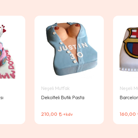
Neşeli Mutfak
Neşeli M
sı
Dekolteli Butik Pasta
Barcelon
210,00
160,00
+kdv