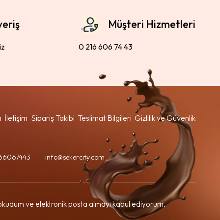
veriş
Müşteri Hizmetleri
iz
0 216 606 74 43
m
İletişim
Sipariş Takibi
Teslimat Bilgileri
Gizlilik ve Güvenlik
66067443
info@sekercity.com
kudum ve elektronik posta almayı kabul ediyorum.