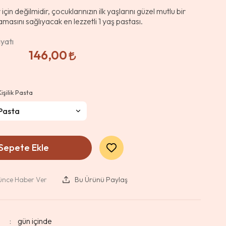
çin değilmidir, çocuklarınızın ilk yaşlarını güzel mutlu bir
lamasını sağlıyacak en lezzetli 1 yaş pastası.
yatı
146,00
işilik Pasta
Sepete Ekle
şünce Haber Ver
Bu Ürünü Paylaş