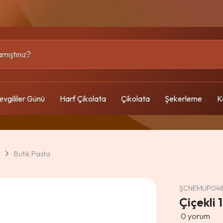
evgililer Günü
Harf Çikolata
Çikolata
Şekerleme
K
Butik Pasta
ŞCNEMUP04
Çiçekli 
0
yorum