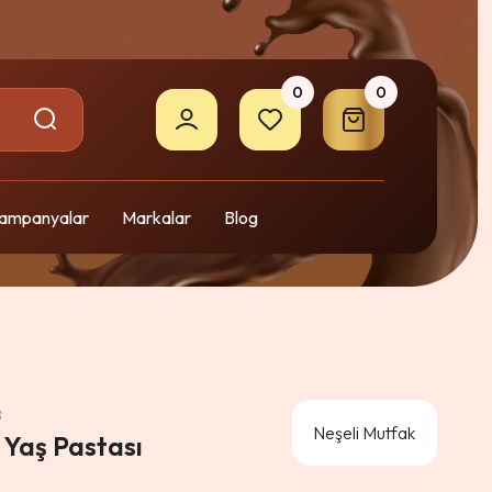
0
0
ampanyalar
Markalar
Blog
8
Neşeli Mutfak
1 Yaş Pastası