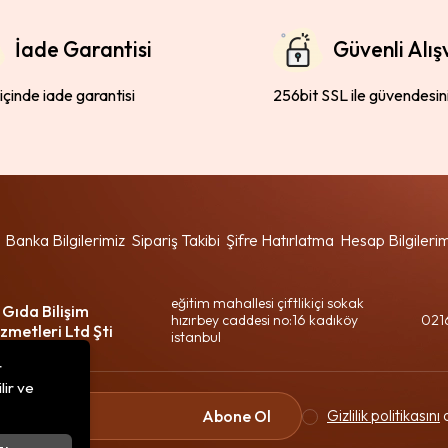
İade Garantisi
Güvenli Alış
 içinde iade garantisi
256bit SSL ile güvendesin
Banka Bilgilerimiz
Sipariş Takibi
Şifre Hatırlatma
Hesap Bilgileri
eğitim mahallesi çiftlikiçi sokak
 Gıda Bilişim
hızırbey caddesi no:16 kadıköy
021
zmetleri Ltd Şti
istanbul
r
lir ve
Gizlilik politikasını
o
Abone Ol