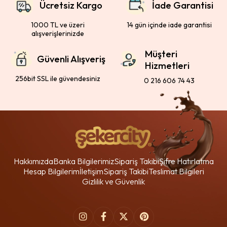
Ücretsiz Kargo
İade Garantisi
1000 TL ve üzeri
14 gün içinde iade garantisi
alışverişlerinizde
Müşteri
Güvenli Alışveriş
Hizmetleri
256bit SSL ile güvendesiniz
0 216 606 74 43
Hakkımızda
Banka Bilgilerimiz
Sipariş Takibi
Şifre Hatırlatma
Hesap Bilgilerim
İletişim
Sipariş Takibi
Teslimat Bilgileri
Gizlilik ve Güvenlik