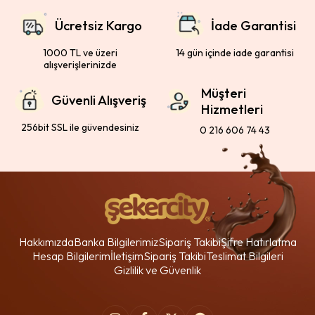
Ücretsiz Kargo
İade Garantisi
1000 TL ve üzeri
14 gün içinde iade garantisi
alışverişlerinizde
Müşteri
Güvenli Alışveriş
Hizmetleri
256bit SSL ile güvendesiniz
0 216 606 74 43
Hakkımızda
Banka Bilgilerimiz
Sipariş Takibi
Şifre Hatırlatma
Hesap Bilgilerim
İletişim
Sipariş Takibi
Teslimat Bilgileri
Gizlilik ve Güvenlik