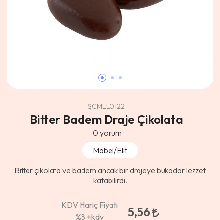
ŞCMEL0122
Bitter Badem Draje Çikolata
0
yorum
Mabel/Elit
Bitter çikolata ve badem ancak bir drajeye bukadar lezzet
katabilirdi.
KDV Hariç Fiyatı
5,56
%8
+kdv