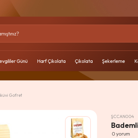
evgililer Günü
Harf Çikolata
Çikolata
Şekerleme
K
sküvi Gofret
ŞCCAN004
Bademli
0
yorum