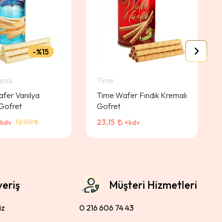
%15
ansk
Time
fer Vanilya
Time Wafer Fındık Kremalı
Gofret
Gofret
23,15
12,00
kdv
+kdv
veriş
Müşteri Hizmetleri
iz
0 216 606 74 43