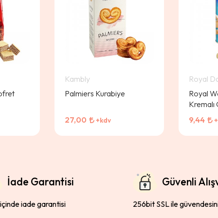
Kambly
Royal D
fret
Palmiers Kurabiye
Royal Wa
Kremalı 
27,00
9,44
+kdv
+
İade Garantisi
Güvenli Alış
 içinde iade garantisi
256bit SSL ile güvendesin