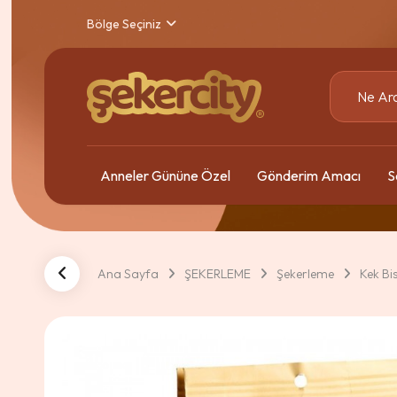
Bölge Seçiniz
Anneler Gününe Özel
Gönderim Amacı
S
Ana Sayfa
ŞEKERLEME
Şekerleme
Kek Bi