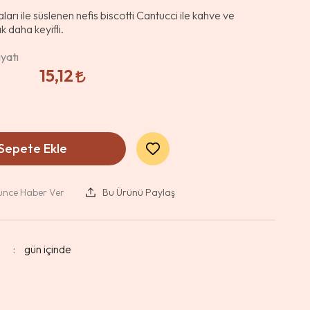
rı ile süslenen nefis biscotti Cantucci ile kahve ve
ık daha keyifli.
yatı
15,12
Sepete Ekle
şünce Haber Ver
Bu Ürünü Paylaş