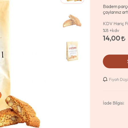
Badem parçala
çaylarınız art
KDV Hariç Fi
%8
+kdv
14,00
Fiyatı Dü
İade Bilgisi: