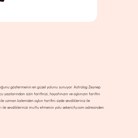
 olduğunu göstermenin en güzel yolunu sunuyor. Astrolog Zeynep
azılarından sizin tarifinizi, hayatınızın ve aşkınızın tarifini
 ile uzman kalemden aşkın tarifini sizde sevdikleriniz ile
rı ile sevdiklerinizi mutlu etmenin yolu sekercity.com adresinden