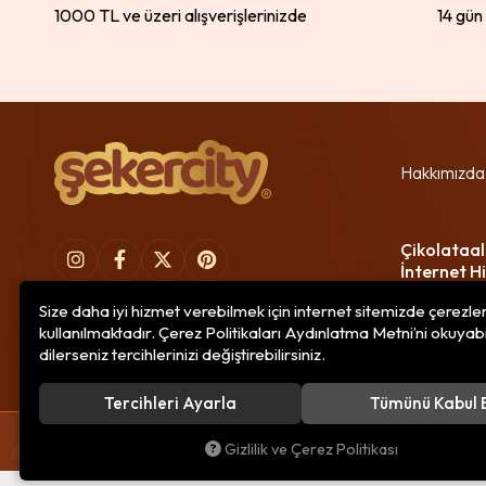
1000 TL ve üzeri alışverişlerinizde
14 gün
Hakkımızda
Çikolataal
İnternet Hi
Size daha iyi hizmet verebilmek için internet sitemizde çerezle
kullanılmaktadır. Çerez Politikaları Aydınlatma Metni’ni okuyabi
dilerseniz tercihlerinizi değiştirebilirsiniz.
Tercihleri Ayarla
Tümünü Kabul 
© 2020
Çikolataal Gıda Bilişim
. Tüm hakları saklıdır.
Gizlilik ve Çerez Politikası