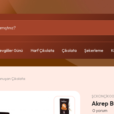
evgililer Günü
Harf Çikolata
Çikolata
Şekerleme
K
onuşan Çikolata
ŞCKONÇİK0
Akrep B
0
yorum