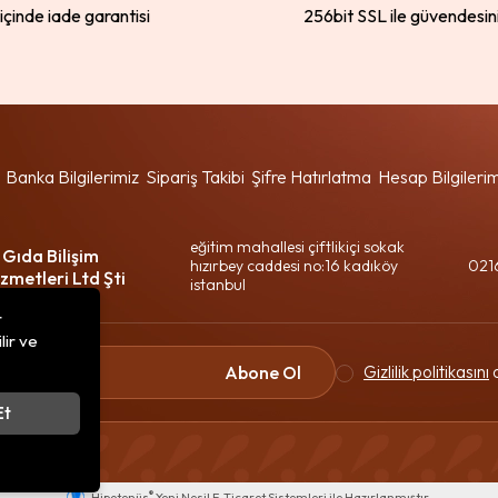
 içinde iade garantisi
256bit SSL ile güvendesin
Banka Bilgilerimiz
Sipariş Takibi
Şifre Hatırlatma
Hesap Bilgileri
eğitim mahallesi çiftlikiçi sokak
 Gıda Bilişim
hızırbey caddesi no:16 kadıköy
021
zmetleri Ltd Şti
istanbul
r
lir ve
Gizlilik politikasını
o
Abone Ol
Et
®
Hipotenüs
Yeni Nesil E-Ticaret Sistemleri ile Hazırlanmıştır.