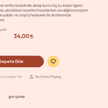
anın enfes lezzetinde akrep burcu hiç bu kadar ilginizi
s çikolatanın lezzetini hissederken sevdiğiniz burçların
okuyabilir ve sürpriz hediyeler ile dostlarınızla
niz
yatı
34,00
Sepete Ekle
şünce Haber Ver
Bu Ürünü Paylaş