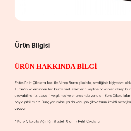
Ürün Bilgisi
ÜRÜN HAKKINDA BİLGİ
Enfes Pelit Çikolata tadı ile Akrep Burcu çikolata, sevdiğiniz kişiye özel
Turan'ın kaleminden her burca özel lezzetlerin keyfine bakarken akrep burcu y
okuyabilirsiniz. Lezzetli ve şık hediyeler arasında yer alan Burç Çikolatalar
paylaşabilirsiniz. Burç yorumları ya da konuşan çikolatanın keyifli mesajla
geçiyor.
* Kutu Çikolata Ağırlığı : 8 adet 18 gr lık Pelit Çikolata