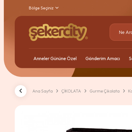
Bölge Seçiniz
Anneler Gününe Özel
Gönderim Amacı
S
Ana Sayfa
ÇİKOLATA
Gurme Çikolata
K