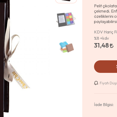
Pelit çikolat
çekmedi. Enfe
özelliklerini 
paylaşabilirsi
KDV Hariç Fi
%8
+kdv
31,48
Fiyatı Dü
İade Bilgisi: