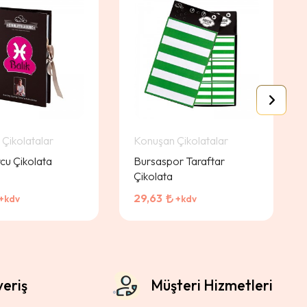
Çikolatalar
Konuşan Çikolatalar
rcu Çikolata
Bursaspor Taraftar
Çikolata
29,63
+kdv
+kdv
veriş
Müşteri Hizmetleri