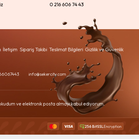
iz
0 216 606 74 43
m
İletişim
Sipariş Takibi
Teslimat Bilgileri
Gizlilik ve Güvenlik
66067443
info@sekercity.com
kudum ve elektronik posta almayı kabul ediyorum.
256 BitSSL
Encryption