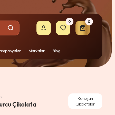
0
0
ampanyalar
Markalar
Blog
02
Konuşan
urcu Çikolata
Çikolatalar