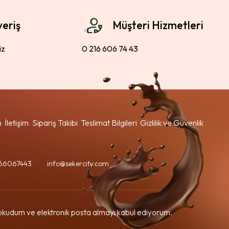
veriş
Müşteri Hizmetleri
iz
0 216 606 74 43
m
İletişim
Sipariş Takibi
Teslimat Bilgileri
Gizlilik ve Güvenlik
66067443
info@sekercity.com
kudum ve elektronik posta almayı kabul ediyorum.