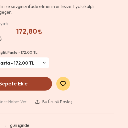
linize sevginizi ifade etmenin en lezzetli yolu kalpli
geçer.
yatı
172,80
işilik Pasta - 172,00 TL
Sepete Ekle
şünce Haber Ver
Bu Ürünü Paylaş