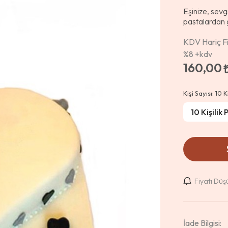
Eşinize, sevgi
pastalardan 
KDV Hariç Fi
%8
+kdv
160,00
Kişi Sayısı:
10 K
Fiyatı Dü
İade Bilgisi: