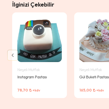
İlginizi Çekebilir
Neşeli Mutfak
Neşeli Mutfak
Instagram Pastası
Gül Buketi Pastas
78,70
165,00
+kdv
+kdv