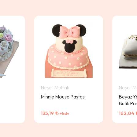
Neşeli Mutfak
Neşeli M
ı
Minnie Mouse Pastası
Beyaz Ya
Butik Pa
135,19
162,04
+kdv