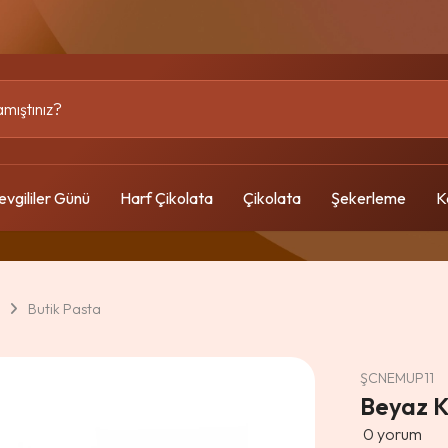
evgililer Günü
Harf Çikolata
Çikolata
Şekerleme
K
Butik Pasta
ŞCNEMUP11
Beyaz K
0
yorum