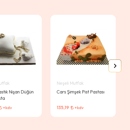
utfak
Neşeli Mutfak
stık Nişan Düğün
Cars Şimşek Pist Pastası
sta
135,19
+kdv
+kdv