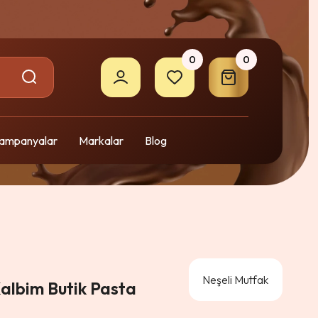
0
0
ampanyalar
Markalar
Blog
Neşeli Mutfak
albim Butik Pasta