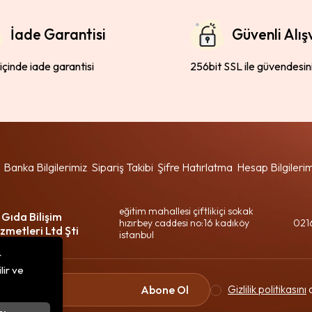
İade Garantisi
Güvenli Alış
 içinde iade garantisi
256bit SSL ile güvendesin
Banka Bilgilerimiz
Sipariş Takibi
Şifre Hatırlatma
Hesap Bilgileri
eğitim mahallesi çiftlikiçi sokak
 Gıda Bilişim
hızırbey caddesi no:16 kadıköy
021
zmetleri Ltd Şti
istanbul
r
lir ve
Gizlilik politikasını
o
Abone Ol