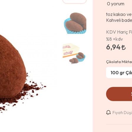
0
yorum
toz kakao ve 
Kahveli badem
KDV Hariç Fi
%8
+kdv
6,94
Çikolata Mikta
Fiyatı Dü