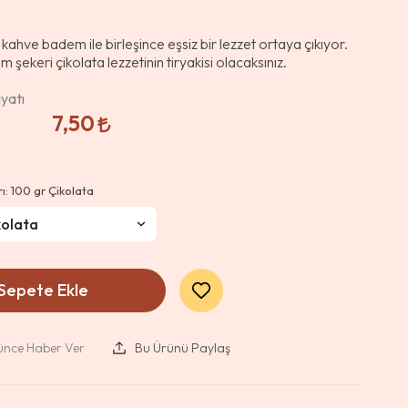
kahve badem ile birleşince eşsiz bir lezzet ortaya çıkıyor.
 şekeri çikolata lezzetinin tiryakisi olacaksınız.
yatı
7,50
rı:
100 gr Çikolata
Sepete Ekle
şünce Haber Ver
Bu Ürünü Paylaş