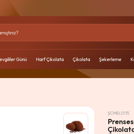
evgililer Günü
Harf Çikolata
Çikolata
Şekerleme
K
ŞCMEL0115
Prense
Çikolat