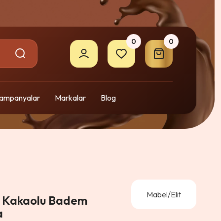
0
0
ampanyalar
Markalar
Blog
Mabel/Elit
s Kakaolu Badem
a