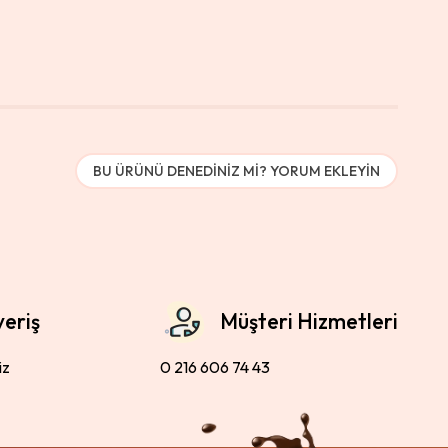
BU ÜRÜNÜ DENEDINIZ MI? YORUM EKLEYIN
veriş
Müşteri Hizmetleri
iz
0 216 606 74 43